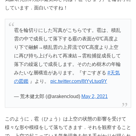
しています．面白いですね！
雹を輪切りにした写真がこちらです。雹は、積乱
雲の中で成長して落下する霰の表面が0℃高度よ
り下で融解→積乱雲の上昇流で0℃高度より上空
に再び持ち上げられて再凍結→雲粒捕捉成長して
落下の繰返しで成長します。そのため樹木の年輪
みたいな層構造があります。『すごすぎる
#天気
の図鑑
』より。
pic.twitter.com/8tYyLtuq9Y
— 荒木健太郎 (@arakencloud)
May 2, 2021
このように，雹（ひょう）は上空の状態の影響を受けて
様々な形や模様をして落ちてきます．それを観察すること
で，上空で起こっている気象現象を知る手がかりが得られ