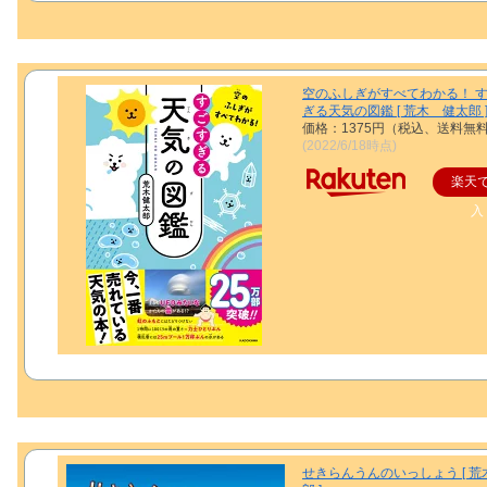
空のふしぎがすべてわかる！ 
ぎる天気の図鑑 [ 荒木 健太郎 
価格：1375円（税込、送料無料
(2022/6/18時点)
楽天
入
せきらんうんのいっしょう [ 荒