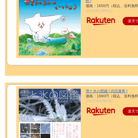
郎 ]
価格：1650円（税込、送料無料
(2022/6/18時点)
楽天
入
雪と氷の図鑑 [ 武田康男 ]
価格：1980円（税込、送料無料
(2022/6/18時点)
楽天
入