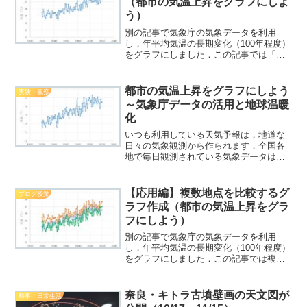
（都市の気温上昇をグラフにしよ
う）
別の記事で気象庁の気象データを利用
し，年平均気温の長期変化（100年程度）
をグラフにしました．この記事では「東
京」のデータを作成しましたが，他の都
市の気温変化も調べたり比較したりする
と，自由研究などでも幅がグッと広がり
都市の気温上昇をグラフにしよう
実験・観察
ます．ここでは，他の都...
～気象庁データの活用と地球温暖
化
いつも利用している天気予報は，地道な
日々の気象観測から作られます．全国各
地で毎日観測されている気象データは気
象庁によるもので，ホームページから気
象観測データを閲覧することができま
す．最近は，地球温暖化が話題になるこ
【応用編】複数地点を比較するグ
ブログ授業
とも多く，都市の気温上昇の...
ラフ作成（都市の気温上昇をグラ
フにしよう）
別の記事で気象庁の気象データを利用
し，年平均気温の長期変化（100年程度）
をグラフにしました．この記事では複数
の地点のデータを，1つのグラフにまとめ
る方法を解説しています．イメージとし
て，下のグラフ（ここで東京・大阪・名
奈良・キトラ古墳壁画の天文図が
時事・日常生活
古屋で作成）のように...