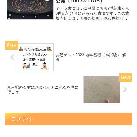
公開（10/17～11/15）
キトラ古墳は，奈良県にある7世紀末から
8世紀初頭頃に造られた古墳です．この古
墳内部には，国宝の壁画（極彩色壁画）
が描かれいます．壁画には，四神（青
龍・朱雀、白虎・玄武），十二支，天文
図，日月があり，壁画体験館でレプリカ
を見ることができますが...
共通テスト2022 地学基礎（本試験） 解
説
東京駅の石材に含まれるカニ化石を見に
行こう
コメント