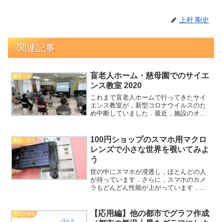
上村 剛史
関連記事
盲老人ホーム・慈母園でのサイエ
教育全般
ンス教室 2020
これまで盲老人ホームで行ってきたサイ
エンス教室が，新型コロナウイルスのた
め中断していました．最近，施設のオン
ライン環境が整ったことから，ZOOMを
使用して再開しました．オンラインで実
施することにより，最も大切な新型コロ
100円ショップのスマホ用マクロ
実験・観察
ナウィルス感染症対策に...
レンズで小さな世界を覗いてみよ
う
世の中にスマホが浸透し，ほとんどの人
が持っています．さらに，スマホのカメ
ラもどんどん性能が上がっています．そ
のスマホカメラに100ショップのマクロレ
ンズを装着し，手軽に安くミクロの世界
を観察できる方法を紹介します．子ども
【応用編】他の都市でグラフ作成
ブログ授業
と一緒に自由な発想で...