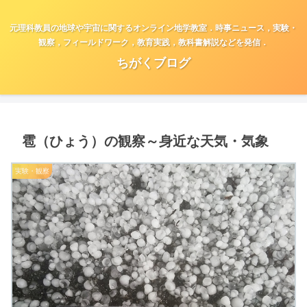
元理科教員の地球や宇宙に関するオンライン地学教室．時事ニュース，実験・
観察，フィールドワーク，教育実践，教科書解説などを発信．
ちがくブログ
雹（ひょう）の観察～身近な天気・気象
実験・観察